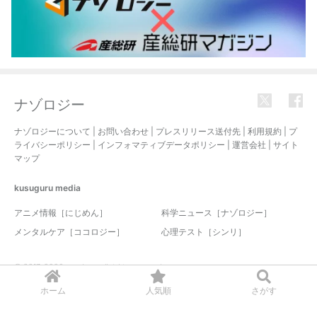
ナゾロジー
ナゾロジーについて
|
お問い合わせ
|
プレスリリース送付先
|
利用規約
|
プ
ライバシーポリシー
|
インフォマティブデータポリシー
|
運営会社
|
サイト
マップ
kusuguru
media
アニメ情報［にじめん］
科学ニュース［ナゾロジー］
メンタルケア［ココロジー］
心理テスト［シンリ］
© 2017-2026 nazology. all rights reserved.
ホーム
人気順
さがす