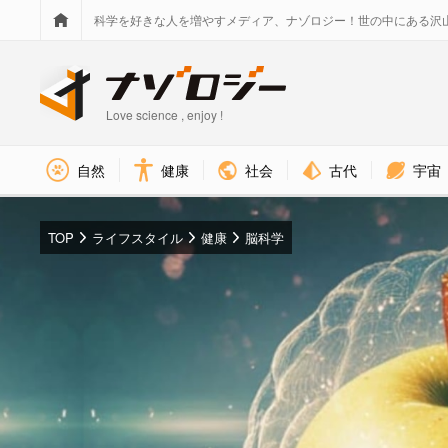
科学を好きな人を増やすメディア、ナゾロジー！世の中にある沢
Love science , enjoy !
社会
古代
宇宙
自然
健康
TOP
ライフスタイル
健康
脳科学