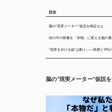
目次
脳の“現実メーター”仮説を検証せよ
頭の中の映像を「本物」に変える脳の裏
“現実を分ける線”は動く――医療とVR
脳の“現実メーター”仮説