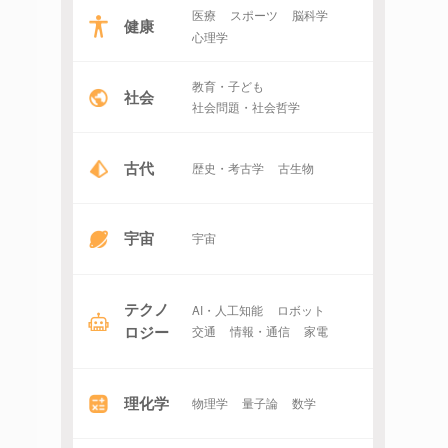
医療
スポーツ
脳科学
健康
心理学
教育・子ども
社会
社会問題・社会哲学
古代
歴史・考古学
古生物
宇宙
宇宙
テクノ
AI・人工知能
ロボット
ロジー
交通
情報・通信
家電
理化学
物理学
量子論
数学