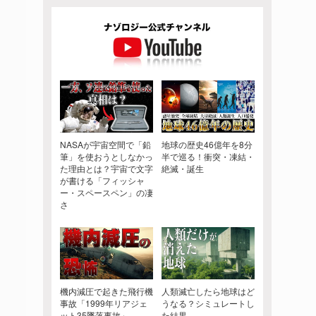
NASAが宇宙空間で「鉛
地球の歴史46億年を8分
筆」を使おうとしなかっ
半で巡る！衝突・凍結・
た理由とは？宇宙で文字
絶滅・誕生
が書ける「フィッシャ
ー・スペースペン」の凄
さ
機内減圧で起きた飛行機
人類滅亡したら地球はど
事故「1999年リアジェ
うなる？シミュレートし
ット35墜落事故」
た結果…