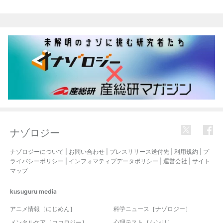
関連記事
ナゾロジー
ナゾロジーについて
|
お問い合わせ
|
プレスリリース送付先
|
利用規約
|
プ
ライバシーポリシー
|
インフォマティブデータポリシー
|
運営会社
|
サイト
マップ
kusuguru
media
アニメ情報［にじめん］
科学ニュース［ナゾロジー］
メンタルケア［ココロジー］
心理テスト［シンリ］