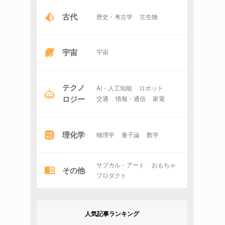
古代
歴史・考古学
古生物
宇宙
宇宙
テクノ
AI・人工知能
ロボット
ロジー
交通
情報・通信
家電
理化学
物理学
量子論
数学
サブカル・アート
おもちゃ
その他
プロダクト
人気記事ランキング