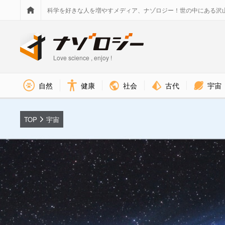
科学を好きな人を増やすメディア、ナゾロジー！世の中にある沢
Love science , enjoy !
社会
古代
宇宙
自然
健康
TOP
宇宙