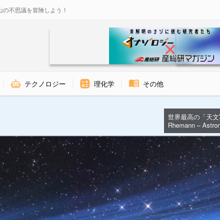
山の不思議を冒険しよう！
テクノロジー
理化学
その他
世界最高の「天文写
Rhemann – Astron