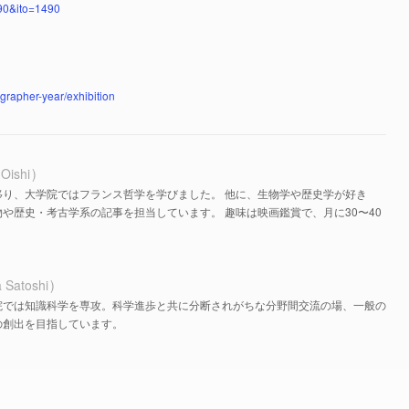
90&ito=1490
grapher-year/exhibition
 Oishi
移り、大学院ではフランス哲学を学びました。 他に、生物学や歴史学が好き
や歴史・考古学系の記事を担当しています。 趣味は映画鑑賞で、月に30〜40
 Satoshi
院では知識科学を専攻。科学進歩と共に分断されがちな分野間交流の場、一般の
の創出を目指しています。