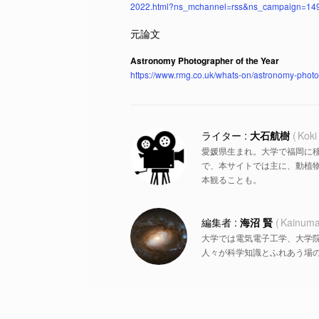
2022.html?ns_mchannel=rss&ns_campaign=14
Astronomy Photographer of the Year
https://www.rmg.co.uk/whats-on/astronomy-photo
大石航樹
Koki
愛媛県生まれ。大学で福岡に
で、本サイトでは主に、動植物
本観ることも。
海沼 賢
Kainuma
大学では電気電子工学、大学
人々が科学知識とふれあう場