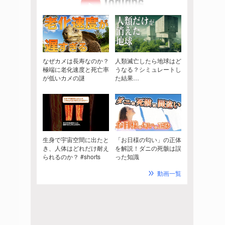
なぜカメは長寿なのか？
人類滅亡したら地球はど
極端に老化速度と死亡率
うなる？シミュレートし
が低いカメの謎
た結果…
生身で宇宙空間に出たと
「お日様の匂い」の正体
き、人体はどれだけ耐え
を解説！ダニの死骸は誤
られるのか？ #shorts
った知識
動画一覧