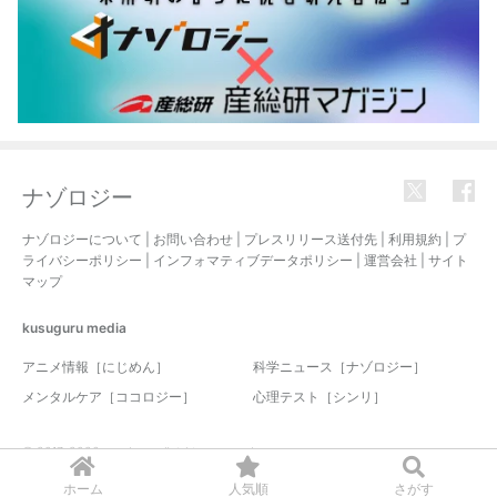
ナゾロジー
ナゾロジーについて
|
お問い合わせ
|
プレスリリース送付先
|
利用規約
|
プ
ライバシーポリシー
|
インフォマティブデータポリシー
|
運営会社
|
サイト
マップ
kusuguru
media
アニメ情報［にじめん］
科学ニュース［ナゾロジー］
メンタルケア［ココロジー］
心理テスト［シンリ］
© 2017-2026 nazology. all rights reserved.
ホーム
人気順
さがす