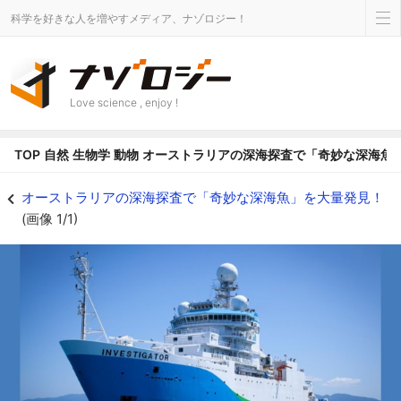
科学を好きな人を増やすメディア、ナゾロジー！
Love science , enjoy !
TOP
自然
生物学
動物
オーストラリアの深海探査で「奇妙な深海魚
調査船「Investigator」にて深海探査を実施 - ナゾロジー
オーストラリアの深海探査で「奇妙な深海魚」を大量発見！
(画像 1/1)