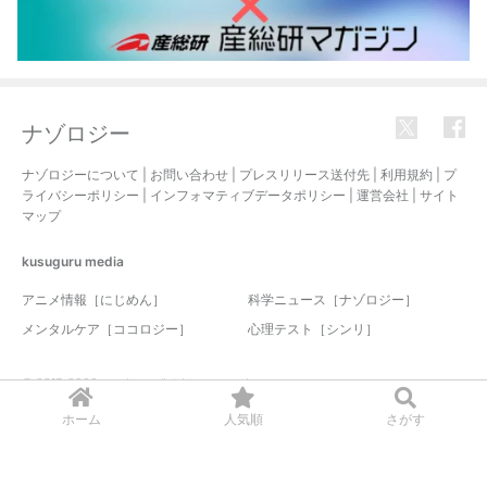
ナゾロジー
ナゾロジーについて
|
お問い合わせ
|
プレスリリース送付先
|
利用規約
|
プ
ライバシーポリシー
|
インフォマティブデータポリシー
|
運営会社
|
サイト
マップ
kusuguru
media
アニメ情報［にじめん］
科学ニュース［ナゾロジー］
メンタルケア［ココロジー］
心理テスト［シンリ］
© 2017-2026 nazology. all rights reserved.
ホーム
人気順
さがす