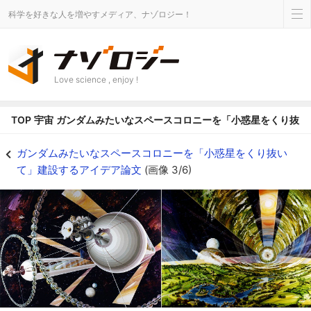
科学を好きな人を増やすメディア、ナゾロジー！
Love science , enjoy !
TOP
宇宙
ガンダムみたいなスペースコロニーを「小惑星をくり抜い
オニール・シリンダーの想像図。外部（左）と内部（右） - ナゾロジー
ガンダムみたいなスペースコロニーを「小惑星をくり抜い
て」建設するアイデア論文
(画像 3/6)