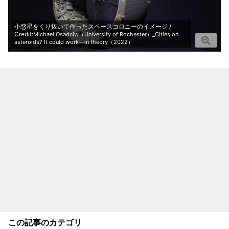
小惑星をくり抜いて作ったスペースコロニーのイメージ /
Credit:
Michael Osadciw（University of Rochester）_Cities on
asteroids? It could work—in theory（2022）
この記事のカテゴリ