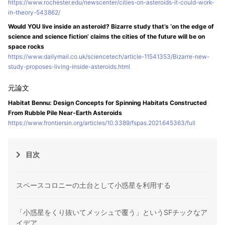
https://www.rochester.edu/newscenter/cities-on-asteroids-it-could-work-
in-theory-543862/
Would YOU live inside an asteroid? Bizarre study that’s ‘on the edge of
science and science fiction’ claims the cities of the future will be on
space rocks
https://www.dailymail.co.uk/sciencetech/article-11541353/Bizarre-new-
study-proposes-living-inside-asteroids.html
Habitat Bennu: Design Concepts for Spinning Habitats Constructed
From Rubble Pile Near-Earth Asteroids
https://www.frontiersin.org/articles/10.3389/fspas.2021.645363/full
目次
スペースコロニーの土台として小惑星を利用する
「小惑星をくり抜いてメッシュで覆う」というSFチックなア
イデア