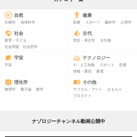
自然
健康
生物学
地球科学
医療
スポーツ
脳科学
心理学
社会
古代
教育・子ども
歴史・考古学
古生物
社会問題・社会哲学
宇宙
テクノロジー
宇宙
AI・人工知能
ロボット
交通
情報・通信
家電
理化学
その他
物理学
量子論
数学
サブカル・アート
おもちゃ
プロダクト
ナゾロジーチャンネル動画公開中