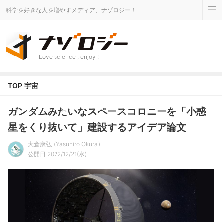
科学を好きな人を増やすメディア、ナゾロジー！
Love science , enjoy !
TOP
宇宙
ガンダムみたいなスペースコロニーを「小惑
星をくり抜いて」建設するアイデア論文
大倉康弘
Yasuhiro Okura
公開日 2022/12/21(水)