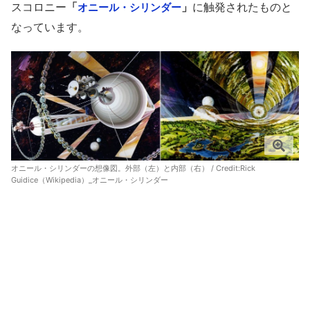
スコロニー
「
」
に触発されたものと
オニール・シリンダー
なっています。
オニール・シリンダーの想像図。外部（左）と内部（右） / Credit:
Rick
Guidice（Wikipedia）_オニール・シリンダー