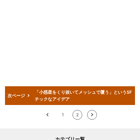
「小惑星をくり抜いてメッシュで覆う」というSF
次ページ
チックなアイデア
<
1
2
>
カテゴリー覧