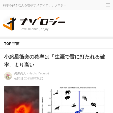
科学を好きな人を増やすメディア、ナゾロジー！
Love science , enjoy !
TOP
宇宙
小惑星衝突の確率は「生涯で雷に打たれる確
率」より高い
矢黒尚人
Naoto Yaguro
公開日 2025/8/13(水)