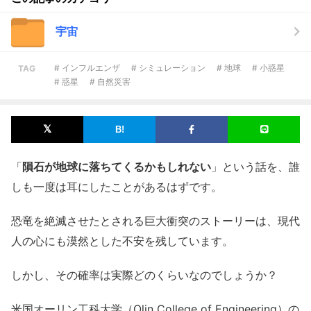
宇宙
# インフルエンザ
# シミュレーション
# 地球
# 小惑星
TAG
# 惑星
# 自然災害
「
隕石が地球に落ちてくるかもしれない
」という話を、誰
しも一度は耳にしたことがあるはずです。
恐竜を絶滅させたとされる巨大衝突のストーリーは、現代
人の心にも漠然とした不安を残しています。
しかし、その確率は実際どのくらいなのでしょうか？
米国オーリン工科大学（Olin College of Engineering）の