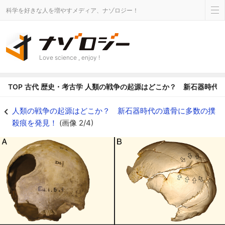
科学を好きな人を増やすメディア、ナゾロジー！
Love science , enjoy !
TOP
古代
歴史・考古学
人類の戦争の起源はどこか？ 新石器時代
頭蓋骨に見られる殴打の傷跡 - ナゾロジー
人類の戦争の起源はどこか？ 新石器時代の遺骨に多数の撲
殺痕を発見！
(画像 2/4)