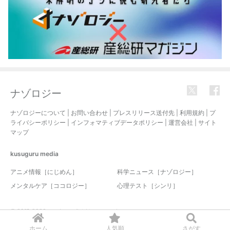
ナゾロジー
ナゾロジーについて
|
お問い合わせ
|
プレスリリース送付先
|
利用規約
|
プ
ライバシーポリシー
|
インフォマティブデータポリシー
|
運営会社
|
サイト
マップ
kusuguru
media
アニメ情報［にじめん］
科学ニュース［ナゾロジー］
メンタルケア［ココロジー］
心理テスト［シンリ］
© 2017-2026 nazology. all rights reserved.
ホーム
人気順
さがす