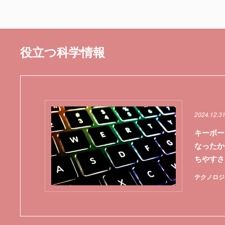
役立つ科学情報
2024.12.3
キーボー
なったか
ちやすさ
テクノロジ