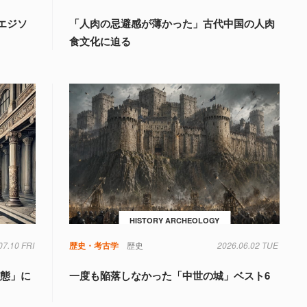
エジソ
「人肉の忌避感が薄かった」古代中国の人肉
食文化に迫る
HISTORY ARCHEOLOGY
07.10 FRI
歴史・考古学
歴史
2026.06.02 TUE
変態」に
一度も陥落しなかった「中世の城」ベスト6