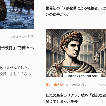
世界初の「X線被曝による犠牲者」は
ンの助手だった
2026.07.28 TUE
頭部殴打」で神々へ
ありませんでした。
殴打により亡くなっ
HISTORY ARCHEOLOGY
歴史・考古学
ローマ帝国
歴史
2026.
狂気の皇帝カリグラ、彼を「残忍な
変えてしまった事件