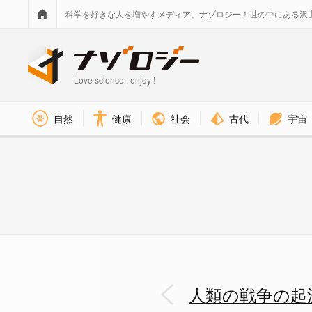
科学を好きな人を増やすメディア、ナゾロジー！世の中にある沢
Love science , enjoy !
社会
古代
宇宙
自然
健康
頭蓋骨に見られる貫通した傷跡 
人類の戦争の起