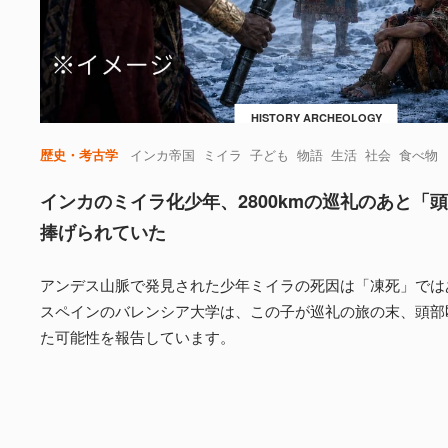
HISTORY ARCHEOLOGY
歴史・考古学
インカ帝国
ミイラ
子ども
物語
生活
社会
食べ物
インカのミイラ化少年、2800kmの巡礼のあと「
捧げられていた
アンデス山脈で発見された少年ミイラの死因は「凍死」では
スペインのバレンシア大学は、この子が巡礼の旅の末、頭部
た可能性を報告しています。