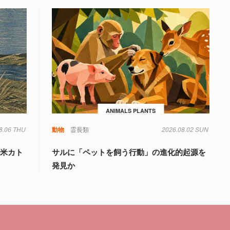
ANIMALS PLANTS
8.06 THU
動物
霊長類
2026.08.02 SUN
、米カト
サルに「ペットを飼う行動」の進化的起源を
発見か