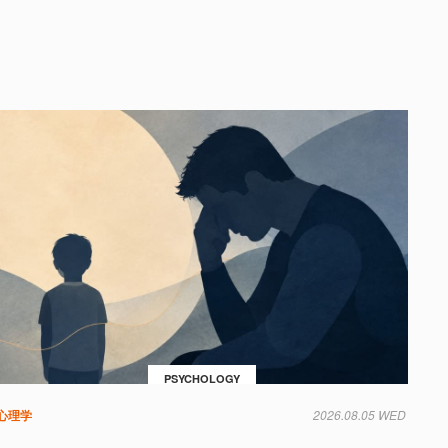
PSYCHOLOGY
心理学
2026.08.05 WED