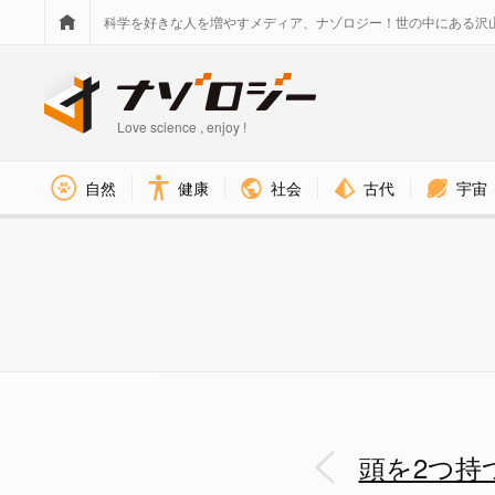
科学を好きな人を増やすメディア、ナゾロジー！世の中にある沢
Love science , enjoy !
社会
古代
宇宙
自然
健康
すべてのオオアリクイは、頭が
頭を2つ持