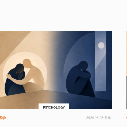
PSYCHOLOGY
理学
2026.08.06 THU