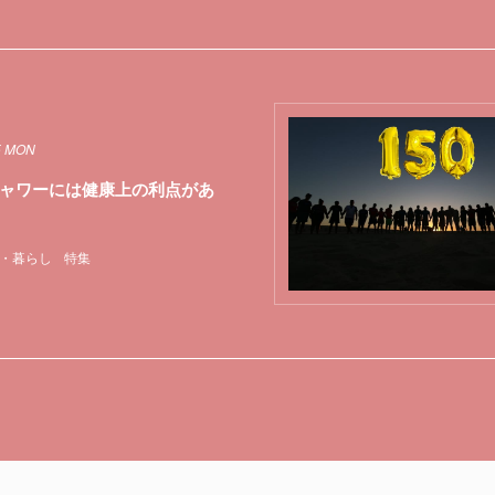
5 MON
ャワーには健康上の利点があ
・暮らし
特集