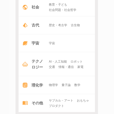
教育・子ども
社会
社会問題・社会哲学
古代
歴史・考古学
古生物
宇宙
宇宙
テクノ
AI・人工知能
ロボット
ロジー
交通
情報・通信
家電
理化学
物理学
量子論
数学
サブカル・アート
おもちゃ
その他
プロダクト