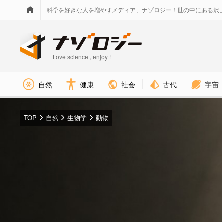
科学を好きな人を増やすメディア、ナゾロジー！世の中にある沢
Love science , enjoy !
社会
古代
宇宙
自然
健康
TOP
自然
生物学
動物