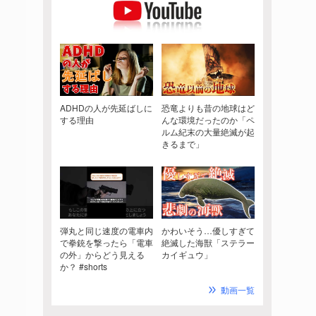
ADHDの人が先延ばしに
恐竜よりも昔の地球はど
する理由
んな環境だったのか「ペ
ルム紀末の大量絶滅が起
きるまで」
弾丸と同じ速度の電車内
かわいそう…優しすぎて
で拳銃を撃ったら「電車
絶滅した海獣「ステラー
の外」からどう見える
カイギュウ」
か？ #shorts
動画一覧