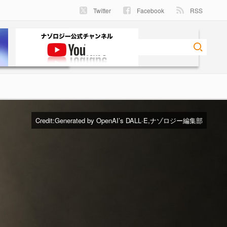
Twitter
Facebook
RSS
Credit:Generated by OpenAI’s DALL·E,ナゾロジー編集部