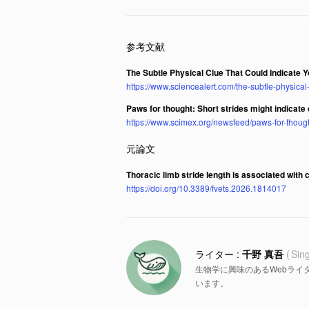
The Subtle Physical Clue That Could Indicate
https://www.sciencealert.com/the-subtle-physica
Paws for thought: Short strides might indicat
https://www.scimex.org/newsfeed/paws-for-thoug
Thoracic limb stride length is associated with
https://doi.org/10.3389/fvets.2026.1814017
千野 真吾
Sin
生物学に興味のあるWebライ
います。