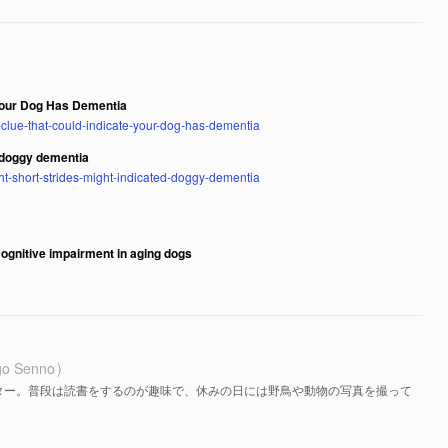
 Your Dog Has Dementia
l-clue-that-could-indicate-your-dog-has-dementia
e doggy dementia
ht-short-strides-might-indicated-doggy-dementia
 cognitive impairment in aging dogs
go Senno
ター。普段は読書をするのが趣味で、休みの日には野鳥や動物の写真を撮って