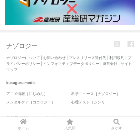
ナゾロジー
ナゾロジーについて
|
お問い合わせ
|
プレスリリース送付先
|
利用規約
|
プ
ライバシーポリシー
|
インフォマティブデータポリシー
|
運営会社
|
サイト
マップ
kusuguru
media
アニメ情報［にじめん］
科学ニュース［ナゾロジー］
メンタルケア［ココロジー］
心理テスト［シンリ］
© 2017-2026 nazology. all rights reserved.
ホーム
人気順
さがす