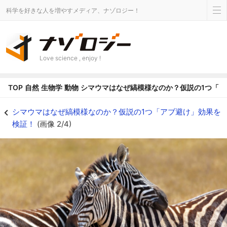
科学を好きな人を増やすメディア、ナゾロジー！
Love science , enjoy !
TOP
自然
生物学
動物
シマウマはなぜ縞模様なのか？仮説の1つ「
アブはシマウマの縞模様のどこを嫌っているのか？ - ナゾロジー
シマウマはなぜ縞模様なのか？仮説の1つ「アブ避け」効果を
検証！
(画像 2/4)