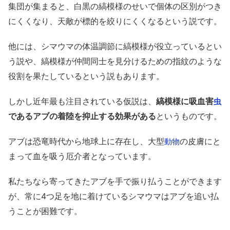
集団が集まると、白黒の縞模様のせいで個体の区別がつき
にくくなり、天敵が標的を絞りにくくなるという説です。
他には、シマウマの体温調節に縞模様が役立っているとい
う説や、縞模様が仲間同士を見分けるための指紋のような
役割を果たしているという説もあります。
しかし近年最も注目されている仮説は、
縞模様に吸血害
虫
であるアブの着陸を抑止する効果がある
というものです。
アブは恐竜時代から地球上に存在し、大型
の皮膚にと
動物
まって血を吸う厄介者となっています。
私たちなら寄ってきたアブを手で振り払うことができます
が、常に4つ足を地に着けているシマウマはアブを追い払
うことが困難です。