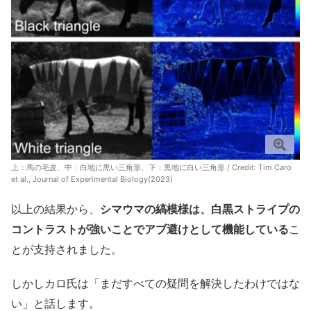
上：馬の毛皮、中：白地に黒い三角形、下：黒地に白い三角形 / Credit: Tim Caro
et al., Journal of Experimental Biology(2023)
以上の結果から、
シマウマの縞模様は、白黒ストライプの
コントラストが強いことでアブ避けとして機能している
こ
とが支持されました。
しかしカロ氏は「まだすべての疑問を解決したわけではな
い」と話します。