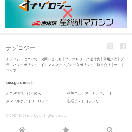
ナゾロジー
ナゾロジーについて
|
お問い合わせ
|
プレスリリース送付先
|
利用規約
|
プ
ライバシーポリシー
|
インフォマティブデータポリシー
|
運営会社
|
サイト
マップ
kusuguru
media
アニメ情報［にじめん］
科学ニュース［ナゾロジー］
メンタルケア［ココロジー］
心理テスト［シンリ］
© 2017-2026 nazology. all rights reserved.