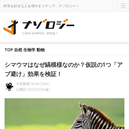
科学を好きな人を増やすメディア、ナゾロジー！
Love science , enjoy !
TOP
自然
生物学
動物
シマウマはなぜ縞模様なのか？仮説の1つ「ア
ブ避け」効果を検証！
大石航樹
Koki Oishi
公開日 2023/2/24(金)