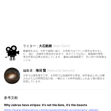
大石航樹
Koki Oishi
愛媛県生まれ。大学で福岡に移り、大学院ではフランス哲学を学びまし
た。 他に、生物学や歴史学が好きで、本サイトでは主に、動植物や歴史・
考古学系の記事を担当しています。 趣味は映画鑑賞で、月に30〜40本観る
ことも。
海沼 賢
Kainuma Satoshi
大学では電気電子工学、大学院では知識科学を専攻。科学進歩と共に分断
されがちな分野間交流の場、一般の人々が科学知識とふれあう場の創出を
目指しています。
Why zebras have stripes: it’s not the lions, it’s the insects
https://www.zmescience.com/ecology/animals-ecology/why-zebras-