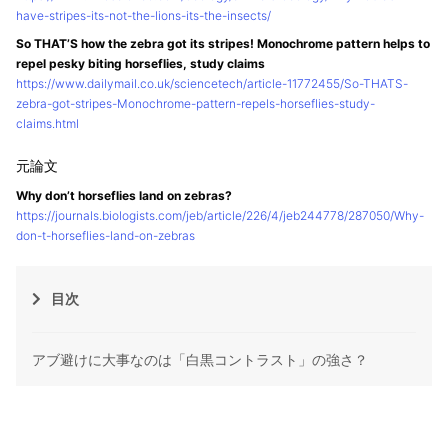
have-stripes-its-not-the-lions-its-the-insects/
So THAT’S how the zebra got its stripes! Monochrome pattern helps to
repel pesky biting horseflies, study claims
https://www.dailymail.co.uk/sciencetech/article-11772455/So-THATS-
zebra-got-stripes-Monochrome-pattern-repels-horseflies-study-
claims.html
Why don’t horseflies land on zebras?
https://journals.biologists.com/jeb/article/226/4/jeb244778/287050/Why-
don-t-horseflies-land-on-zebras
目次
アブ避けに大事なのは「白黒コントラスト」の強さ？