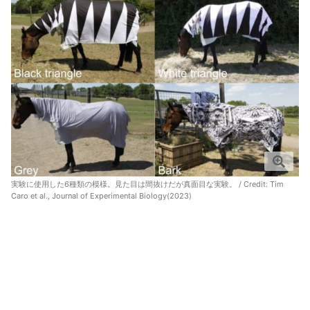
実験に使用した6種類の模様。見た目は間抜けだが真面目な実験。 / Credit: Tim
Caro et al., Journal of Experimental Biology(2023)