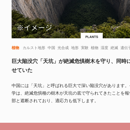
PLANTS
植物
カルスト地形
中国
光合成
地形
実験
植物
湿度
絶滅
遺伝
巨大陥没穴「天坑」が絶滅危惧樹木を守り、同時
せていた
中国には「天坑」と呼ばれる巨大で深い陥没穴があります。
学は、絶滅危惧種の樹木が天坑の底で守られてきたことを報
部と遮断されており、適応力も低下します。