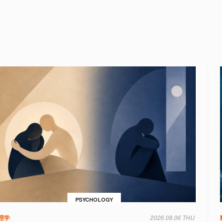
PSYCHOLOGY
理学
2026.08.06 THU