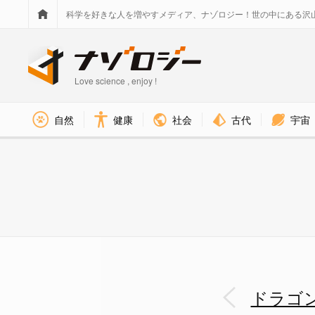
科学を好きな人を増やすメディア、ナゾロジー！世の中にある沢
Love science , enjoy !
社会
古代
宇宙
自然
健康
温暖化の影響で枯れる樹木 - 
ドラゴ