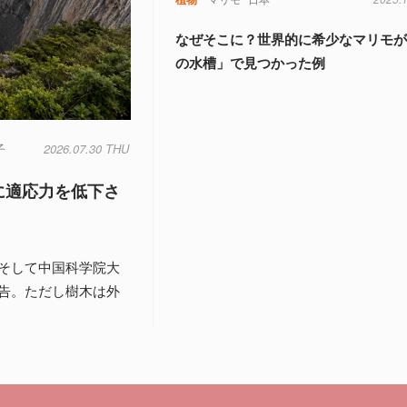
なぜそこに？世界的に希少なマリモ
の水槽」で見つかった例
子
2026.07.30 THU
に適応力を低下さ
そして中国科学院大
告。ただし樹木は外