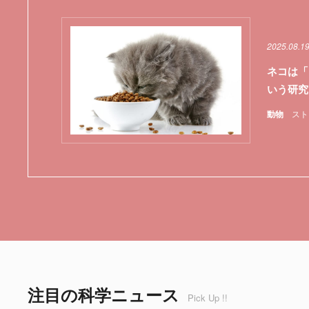
2025.08.1
ネコは「
いう研究
動物
スト
注目の科学ニュース
Pick Up !!