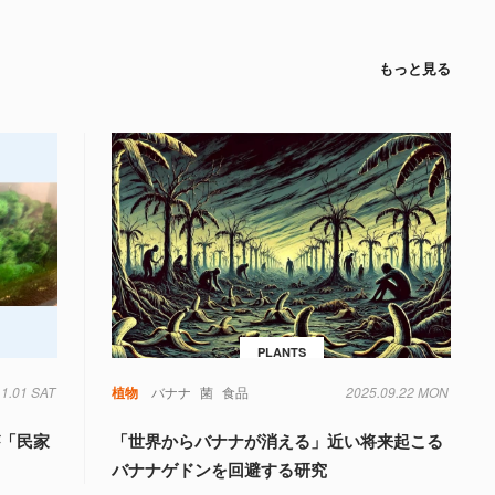
もっと見る
PLANTS
11.01 SAT
植物
バナナ
菌
食品
2025.09.22 MON
が「民家
「世界からバナナが消える」近い将来起こる
バナナゲドンを回避する研究