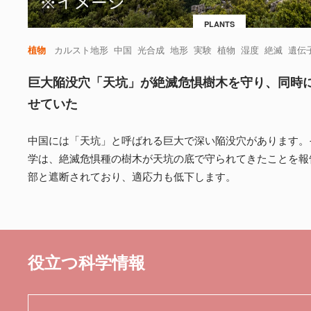
PLANTS
植物
カルスト地形
中国
光合成
地形
実験
植物
湿度
絶滅
遺伝
巨大陥没穴「天坑」が絶滅危惧樹木を守り、同時
せていた
中国には「天坑」と呼ばれる巨大で深い陥没穴があります。
学は、絶滅危惧種の樹木が天坑の底で守られてきたことを報
部と遮断されており、適応力も低下します。
役立つ科学情報