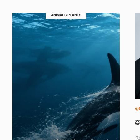
ANIMALS PLANTS
心
恋
良