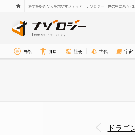
科学を好きな人を増やすメディア、ナゾロジー！世の中にある沢
Love science , enjoy !
社会
古代
宇宙
自然
健康
竜血は薬や染料に使われていた 
ドラゴ