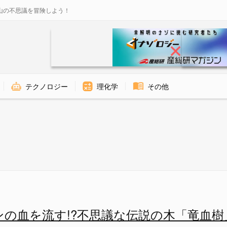
山の不思議を冒険しよう！
テクノロジー
理化学
その他
- ナゾロジー
ンの血を流す!?不思議な伝説の木「竜血樹