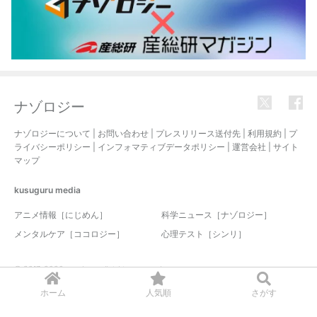
ナゾロジー
ナゾロジーについて
|
お問い合わせ
|
プレスリリース送付先
|
利用規約
|
プ
ライバシーポリシー
|
インフォマティブデータポリシー
|
運営会社
|
サイト
マップ
kusuguru
media
アニメ情報［にじめん］
科学ニュース［ナゾロジー］
メンタルケア［ココロジー］
心理テスト［シンリ］
© 2017-2026 nazology. all rights reserved.
ホーム
人気順
さがす