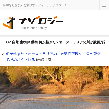
科学を好きな人を増やすメディア、ナゾロジー！
Love science , enjoy !
TOP
自然
生物学
動物
何が起きた？オーストラリアの川が数百万匹
ダーリング川を覆う魚の死骸（『Al Jazeera English』ニュースより抜粋） 
何が起きた？オーストラリアの川が数百万匹の「魚の死骸」
で埋め尽くされる
(画像 2/3)