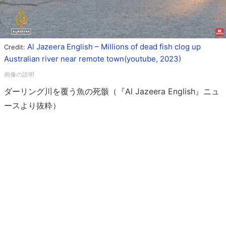
Al Jazeera English – Millions of dead fish clog up
Credit:
Australian river near remote town(youtube, 2023)
ダーリング川を覆う魚の死骸（『Al Jazeera English』ニュ
ースより抜粋）