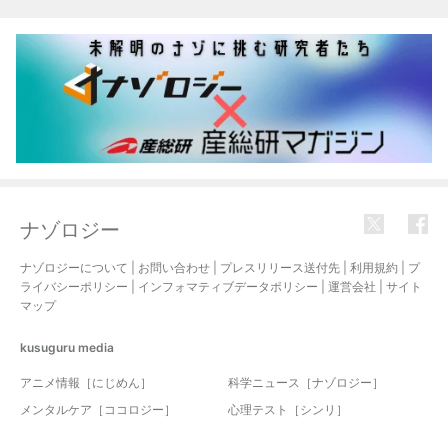
関連記事
ナゾロジー
ナゾロジーについて
|
お問い合わせ
|
プレスリリース送付先
|
利用規約
|
プ
ライバシーポリシー
|
インフォマティブデータポリシー
|
運営会社
|
サイト
マップ
kusuguru
media
アニメ情報［にじめん］
科学ニュース［ナゾロジー］
メンタルケア［ココロジー］
心理テスト［シンリ］