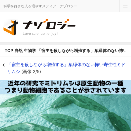
科学を好きな人を増やすメディア、ナゾロジー！
Love science , enjoy !
TOP
自然
生物学
「宿主を殺しながら増殖する」葉緑体のない怖い
ミドリムシの遺伝子を解析すると元は原生動物であったことがわかりました -
「宿主を殺しながら増殖する」葉緑体のない怖い寄生性ミド
リムシ
(画像 2/5)