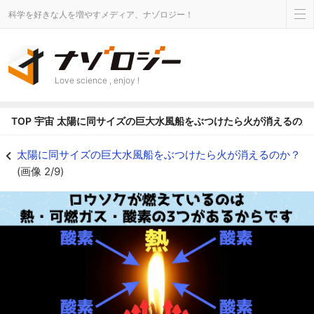
科学を好きな人を増やすメディア、ナゾロジー！
Love science , enjoy !
TOP
宇宙
太陽に同サイズの巨大水風船をぶつけたら火が消えるのか
ロウソクの火は、ロウを溶かす熱・可燃性ガス・酸素の3要素によって成り立っ
太陽に同サイズの巨大水風船をぶつけたら火が消えるのか？
(画像 2/9)