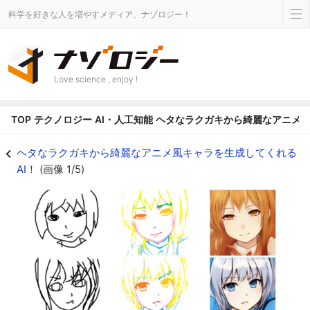
科学を好きな人を増やすメディア、ナゾロジー！
Love science , enjoy !
TOP
テクノロジー
AI・人工知能
ヘタなラクガキから綺麗なアニメ風
雑なスケッチからアニメ風のキャラを生成してくれるAIが誕生！ - ナゾロジ
ヘタなラクガキから綺麗なアニメ風キャラを生成してくれる
AI！
(画像 1/5)