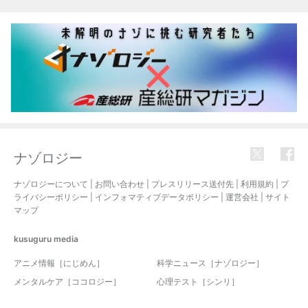
関連記事
ナゾロジー
ナゾロジーについて
|
お問い合わせ
|
プレスリリース送付先
|
利用規約
|
プ
ライバシーポリシー
|
インフォマティブデータポリシー
|
運営会社
|
サイト
マップ
kusuguru
media
アニメ情報［にじめん］
科学ニュース［ナゾロジー］
メンタルケア［ココロジー］
心理テスト［シンリ］