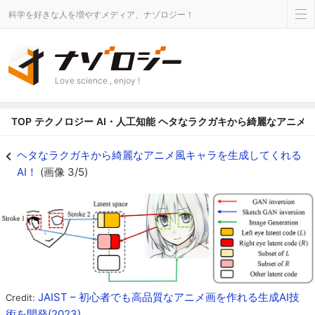
科学を好きな人を増やすメディア、ナゾロジー！
Love science , enjoy !
TOP
テクノロジー
AI・人工知能
ヘタなラクガキから綺麗なアニメ風
ストローク（線の描き方）からアニメ画の輪郭線を自動マッチング - ナゾロ
ヘタなラクガキから綺麗なアニメ風キャラを生成してくれる
AI！
(画像 3/5)
JAIST – 初心者でも高品質なアニメ画を作れる生成AI技
Credit:
術を開発(2023)