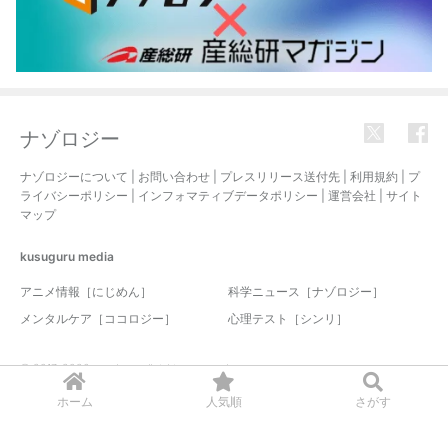
ナゾロジー
ナゾロジーについて
|
お問い合わせ
|
プレスリリース送付先
|
利用規約
|
プ
ライバシーポリシー
|
インフォマティブデータポリシー
|
運営会社
|
サイト
マップ
kusuguru
media
アニメ情報［にじめん］
科学ニュース［ナゾロジー］
メンタルケア［ココロジー］
心理テスト［シンリ］
© 2017-2026 nazology. all rights reserved.
ホーム
人気順
さがす