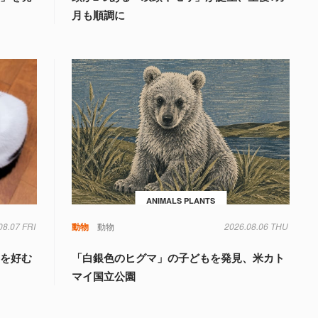
月も順調に
ANIMALS PLANTS
08.07 FRI
動物
動物
2026.08.06 THU
」を好む
「白銀色のヒグマ」の子どもを発見、米カト
マイ国立公園