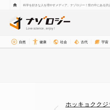
科学を好きな人を増やすメディア、ナゾロジー！世の中にある沢
Love science , enjoy !
社会
古代
宇宙
自然
健康
妊娠期間のコントロールが種の
ホッキョククジ