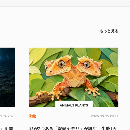
もっと見る
ANIMALS PLANTS
8.04 TUE
動物
2026.08.05 WED
国」を発
頭が2つある「双頭ヤモリ」が誕生、生後1カ