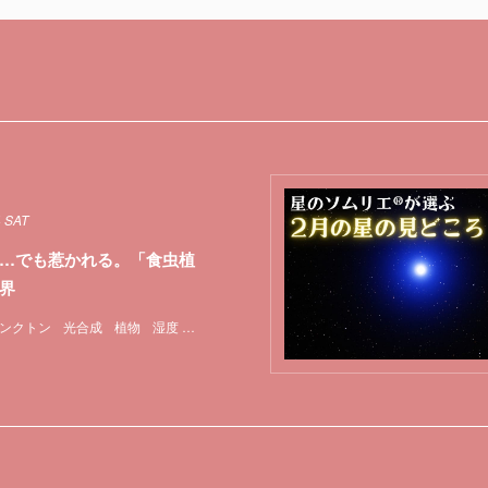
4 SAT
…でも惹かれる。「食虫植
界
ンクトン
光合成
植物
湿度
特集
食虫植物