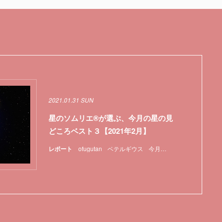
2021.01.31 SUN
星のソムリエ®が選ぶ、今月の星の見
どころベスト３【2021年2月】
レポート
ofugutan
ベテルギウス
今月の星の見どころ
天体