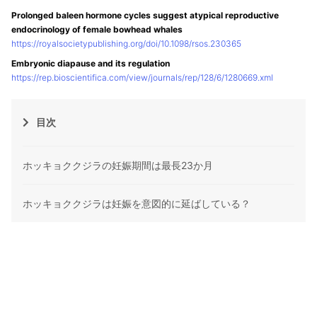
Prolonged baleen hormone cycles suggest atypical reproductive
endocrinology of female bowhead whales
https://royalsocietypublishing.org/doi/10.1098/rsos.230365
Embryonic diapause and its regulation
https://rep.bioscientifica.com/view/journals/rep/128/6/1280669.xml
目次
ホッキョククジラの妊娠期間は最長23か月
ホッキョククジラは妊娠を意図的に延ばしている？