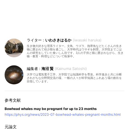
いわさきはるか
iwasaki haruka
生き物大好きな理系ライター。文鳥、ウズラ、熱帯魚などたくさんの生き
物に囲まれて幼少期を過ごし、大学時代はウサギを飼育。大学院までごは
んの研究をしていた食いしん坊です。3人の子供と猫に囲まれながら、生き
物・教育・料理などについて執筆中。
海沼 賢
Kainuma Satoshi
大学では電気電子工学、大学院では知識科学を専攻。科学進歩と共に分断
されがちな分野間交流の場、一般の人々が科学知識とふれあう場の創出を
目指しています。
Bowhead whales may be pregnant for up to 23 months
https://phys.org/news/2023-07-bowhead-whales-pregnant-months.html