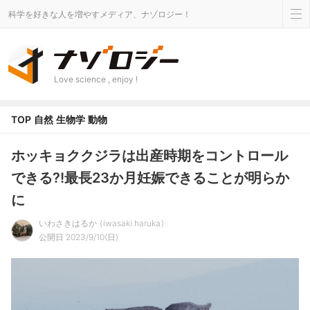
科学を好きな人を増やすメディア、ナゾロジー！
Love science , enjoy !
TOP
自然
生物学
動物
ホッキョククジラは出産時期をコントロール
できる?!最長23か月妊娠できることが明らか
に
いわさきはるか
iwasaki haruka
公開日 2023/9/10(日)