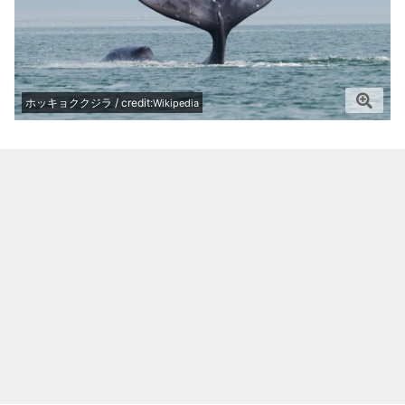
ホッキョククジラ / credit:
Wikipedia