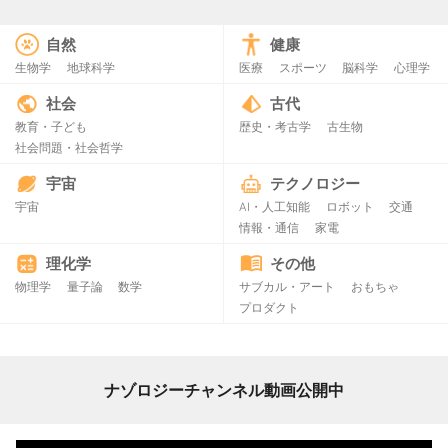
自然
健康
生物学
地球科学
医療
スポーツ
脳科学
心理学
社会
古代
教育・子ども
歴史・考古学
古生物
社会問題・社会哲学
宇宙
テクノロジー
宇宙
AI・人工知能
ロボット
交通
情報・通信
家電
理化学
その他
物理学
量子論
数学
サブカル・アート
おもちゃ
プロダクト
ナゾロジーチャンネル動画公開中