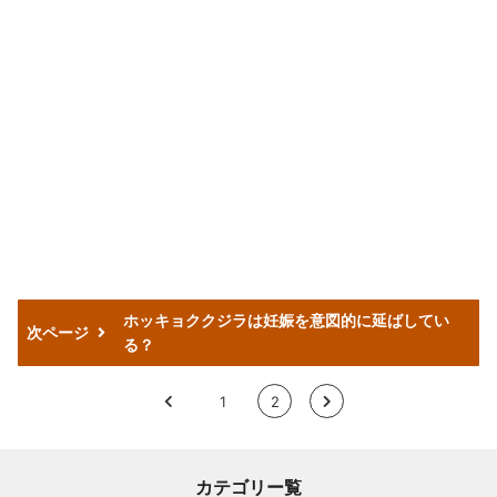
ホッキョククジラは妊娠を意図的に延ばしてい
次ページ
る？
<
1
2
>
カテゴリー覧