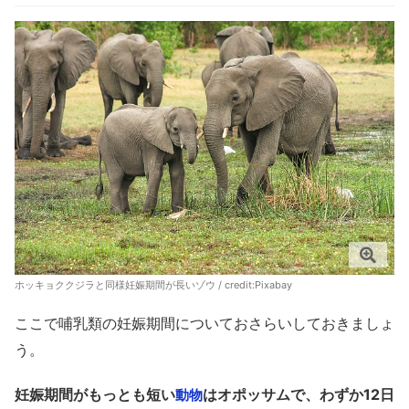
ホッキョククジラと同様妊娠期間が長いゾウ / credit:
Pixabay
ここで哺乳類の妊娠期間についておさらいしておきましょ
う。
妊娠期間がもっとも短い
はオポッサムで、わずか12日
動物