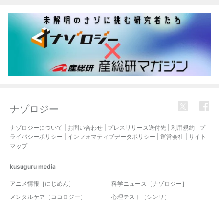
ナゾロジー
ナゾロジーについて
|
お問い合わせ
|
プレスリリース送付先
|
利用規約
|
プ
ライバシーポリシー
|
インフォマティブデータポリシー
|
運営会社
|
サイト
マップ
kusuguru
media
アニメ情報［にじめん］
科学ニュース［ナゾロジー］
メンタルケア［ココロジー］
心理テスト［シンリ］