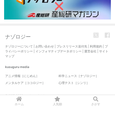
ナゾロジー
ナゾロジーについて
|
お問い合わせ
|
プレスリリース送付先
|
利用規約
|
プ
ライバシーポリシー
|
インフォマティブデータポリシー
|
運営会社
|
サイト
マップ
kusuguru
media
アニメ情報［にじめん］
科学ニュース［ナゾロジー］
メンタルケア［ココロジー］
心理テスト［シンリ］
© 2017-2026 nazology. all rights reserved.
ホーム
人気順
さがす