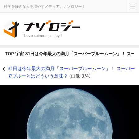
科学を好きな人を増やすメディア、ナゾロジー！
Love science , enjoy !
TOP
宇宙
31日は今年最大の満月「スーパーブルームーン」！ スー
青い月 - ナゾロジー
31日は今年最大の満月「スーパーブルームーン」！ スーパー
でブルーとはどういう意味？
(画像 3/4)