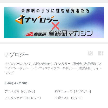
ナゾロジー
ナゾロジーについて
|
お問い合わせ
|
プレスリリース送付先
|
利用規約
|
プ
ライバシーポリシー
|
インフォマティブデータポリシー
|
運営会社
|
サイト
マップ
kusuguru
media
アニメ情報［にじめん］
科学ニュース［ナゾロジー］
メンタルケア［ココロジー］
心理テスト［シンリ］