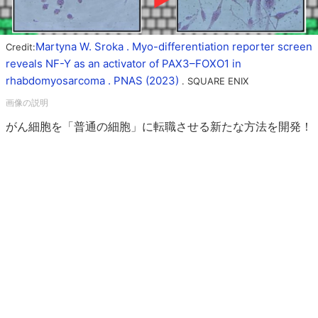
Martyna W. Sroka . Myo-differentiation reporter screen
Credit:
reveals NF-Y as an activator of PAX3–FOXO1 in
rhabdomyosarcoma . PNAS (2023)
. SQUARE ENIX
がん細胞を「普通の細胞」に転職させる新たな方法を開発！