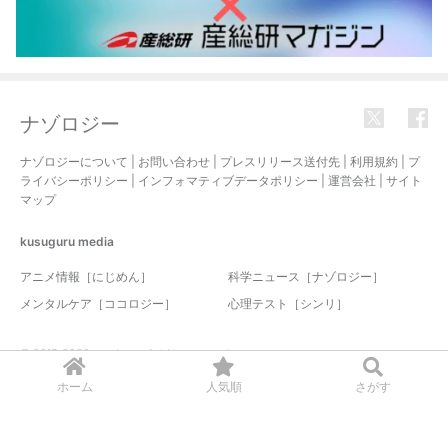
ナゾロジー
ナゾロジーについて
|
お問い合わせ
|
プレスリリース送付先
|
利用規約
|
プ
ライバシーポリシー
|
インフォマティブデータポリシー
|
運営会社
|
サイト
マップ
kusuguru
media
アニメ情報［にじめん］
科学ニュース［ナゾロジー］
メンタルケア［ココロジー］
心理テスト［シンリ］
© 2017-2026 nazology. all rights reserved.
ホーム
人気順
さがす