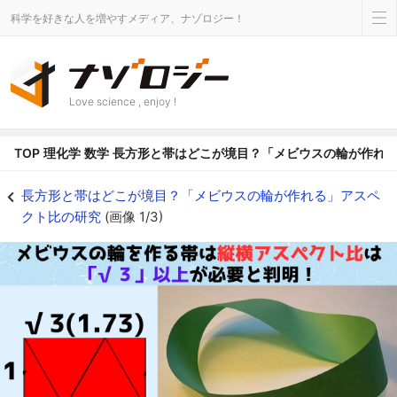
科学を好きな人を増やすメディア、ナゾロジー！
Love science , enjoy !
TOP
理化学
数学
長方形と帯はどこが境目？「メビウスの輪が作れ
メビウスの輪を作る帯は縦横アスペクト比「√３」以上が必要と判明！ - ナ
長方形と帯はどこが境目？「メビウスの輪が作れる」アスペ
クト比の研究
(画像 1/3)