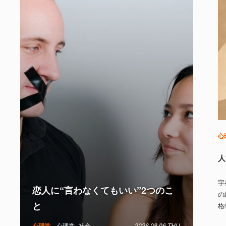
心
人
宇
恋人に“言わなくてもいい”2つのこ
の
と
格
心理学
心理学
社会
2026.08.06 THU