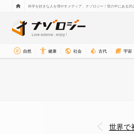
科学を好きな人を増やすメディア、ナゾロジー！世の中にある沢
Love science , enjoy !
社会
古代
宇宙
自然
健康
タテガミオオカミ（Chrysocyon
世界で