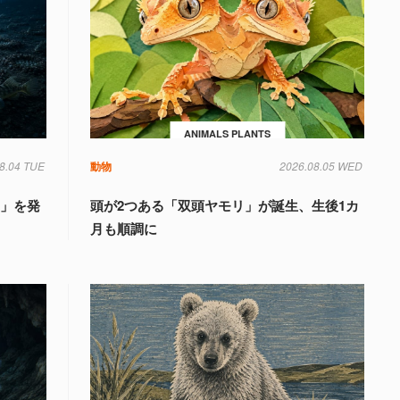
ANIMALS PLANTS
8.04 TUE
動物
2026.08.05 WED
国」を発
頭が2つある「双頭ヤモリ」が誕生、生後1カ
月も順調に