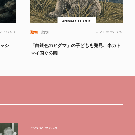
ANIMALS PLANTS
7.30 THU
動物
動物
2026.08.06 THU
ィッシ
「白銀色のヒグマ」の子どもを発見、米カト
州
マイ国立公園
2026.02.15 SUN