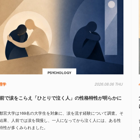
PSYCHOLOGY
理学
2026.08.06 THU
前で涙をこらえ「ひとりで泣く人」の性格特性が明らかに
都宮大学は169名の大学生を対象に、涙を流す経験について調査。そ
結果、人前では涙を我慢し、一人になってから泣く人には、ある性
特性が多くみられました。