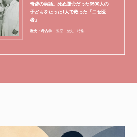
奇跡の実話。死ぬ運命だった6500人の
子どもをたった1人で救った「ニセ医
者」
歴史・考古学
医療
歴史
特集