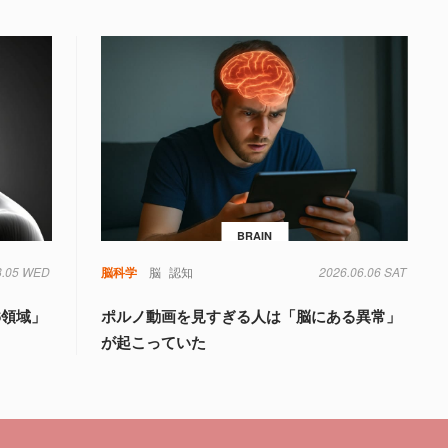
BRAIN
8.05 WED
知
脳科学
脳
認知
2026.06.06 SAT
6領域」
ポルノ動画を見すぎる人は「脳にある異常」
が起こっていた