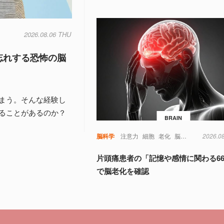
2026.08.06 THU
忘れする恐怖の脳
まう。そんな経験し
ることがあるのか？
BRAIN
脳科学
注意力
細胞
老化
脳
視覚
記憶
2026.0
認
片頭痛患者の「記憶や感情に関わる6
で脳老化を確認