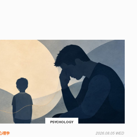
PSYCHOLOGY
心理学
2026.08.05 WED