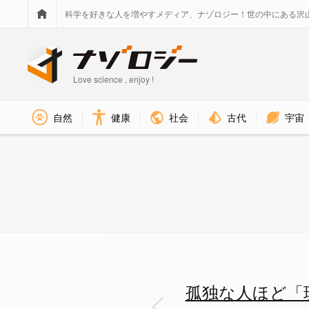
科学を好きな人を増やすメディア、ナゾロジー！世の中にある沢
Love science , enjoy !
社会
古代
宇宙
自然
健康
孤独な人ほど「現実の友人」と
孤独な人ほど「