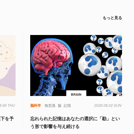
もっと見る
BRAIN
8.06 THU
脳科学
無意識
脳
記憶
2026.08.02 SUN
低下を予
忘れられた記憶はあなたの選択に「勘」とい
う形で影響を与え続ける