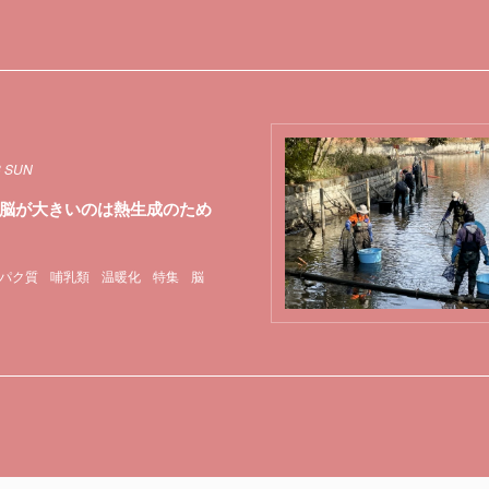
8 SUN
脳が大きいのは熱生成のため
パク質
哺乳類
温暖化
特集
脳