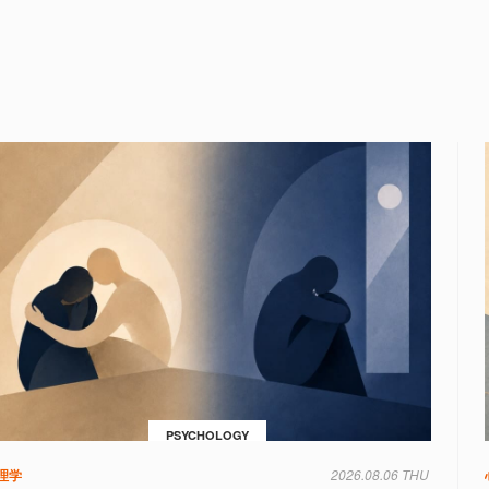
PSYCHOLOGY
理学
2026.08.06 THU