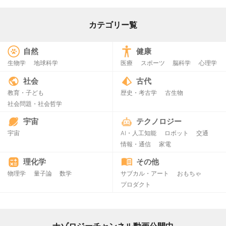
カテゴリー覧
自然
健康
生物学
地球科学
医療
スポーツ
脳科学
心理学
社会
古代
教育・子ども
歴史・考古学
古生物
社会問題・社会哲学
宇宙
テクノロジー
宇宙
AI・人工知能
ロボット
交通
情報・通信
家電
理化学
その他
物理学
量子論
数学
サブカル・アート
おもちゃ
プロダクト
ナゾロジーチャンネル動画公開中