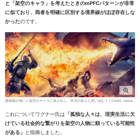
と「架空のキャラ」を考えたときのmPFCパターンが非常
に似ており、両者を明確に区別する境界線がほぼ存在しな
かった
のです。
孤独感が強いと架空のキャラに肩入れし、本当の友人と思い込む？ / Credit:
canva
これについてワグナー氏は
「孤独な人々は、現実生活に欠
けている社会的な繋がりを架空の人物に頼っている可能性
がある」
と指摘しました。