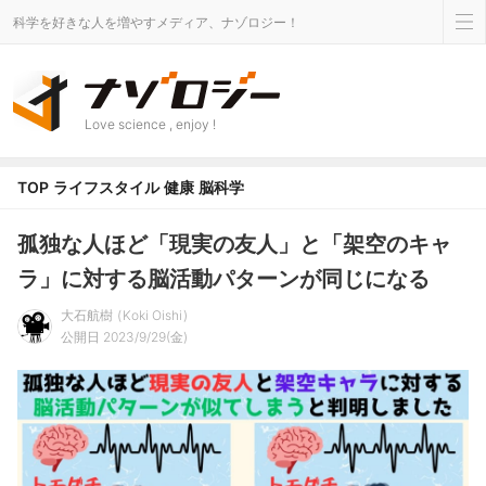
科学を好きな人を増やすメディア、ナゾロジー！
Love science , enjoy !
TOP
ライフスタイル
健康
脳科学
孤独な人ほど「現実の友人」と「架空のキャ
ラ」に対する脳活動パターンが同じになる
大石航樹
Koki Oishi
公開日 2023/9/29(金)