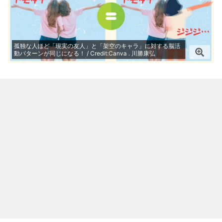
孤独な人ほど「現実の友人」と「架空のキャラ」に対する脳活
動パターンが同じになる！ / Credit:Canva . 川勝康弘