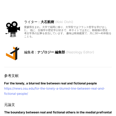
大石航樹
Koki Oishi
愛媛県生まれ。大学で福岡に移り、大学院ではフランス哲学を学びまし
た。 他に、生物学や歴史学が好きで、本サイトでは主に、動植物や歴史・
考古学系の記事を担当しています。 趣味は映画鑑賞で、月に30〜40本観る
ことも。
ナゾロジー 編集部
Nazology Editor
For the lonely, a blurred line between real and fictional people
https://news.osu.edu/for-the-lonely-a-blurred-line-between-real-and-
fictional-people/
The boundary between real and fictional others in the medial prefrontal