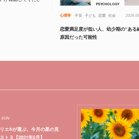
PSYCHOLOGY
心理学
不安
子ども
恋愛
社会
2026.0
恋愛満足度が低い人、幼少期の“ある
原因だった可能性
1 SUN
リエ®が選ぶ、今月の星の見
スト３【2021年2月】