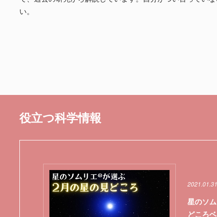
い。
役立つ科学情報
2021.01.3
星のソム
どころベ