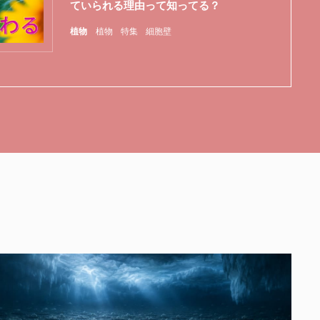
ていられる理由って知ってる？
植物
植物
特集
細胞壁