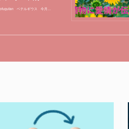
ofugutan
ベテルギウス
今月の星の見どころ
天体観測
特集