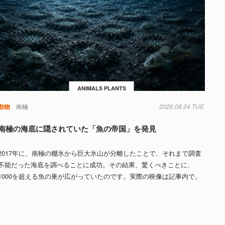
ANIMALS PLANTS
動物
南極
2026.08.04 TUE
南極の海底に隠されていた「魚の帝国」を発見
2017年に、南極の棚氷から巨大氷山が分離したことで、それまで調査
不能だった海底を調べることに成功。その結果、驚くべきことに、
1000を超える魚の巣が広がっていたのです。実際の映像は記事内で。