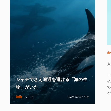
未
人
「
シャチでさえ遭遇を避ける「海の生
イ
物」がいた
で
と
動物
シャチ
2026.07.31 FRI