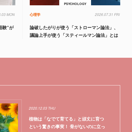
PSYCHOLOGY
8.03 MON
心理学
2026.07.31 FRI
経験”が
論破したがりが使う「ストローマン論法」、
議論上手が使う「スティールマン論法」とは
2020.12.03 THU
植物は「なでて育てる」と頑丈に育つ
という驚きの事実！ 骨がないのに立っ