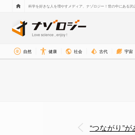
科学を好きな人を増やすメディア、ナゾロジー！世の中にある沢
Love science , enjoy !
社会
古代
宇宙
自然
健康
ただ並んでいるよりも、つなが
“つながり”