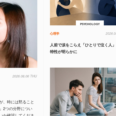
PSYCHOLOGY
心理学
2026.0
人前で涙をこらえ「ひとりで泣く人
特性が明らかに
2026.08.06 THU
が、時には黙ること
」2つの分野につい
いか確認してくださ