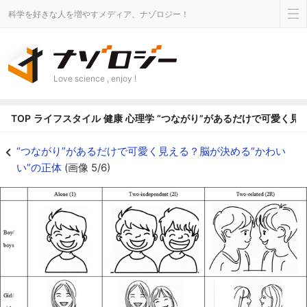
科学を好きな人を増やすメディア、ナゾロジー！
Love science , enjoy !
TOP
ライフスタイル
健康
心理学
“つながり”があるだけで可愛く見
人、モノ、ロボットの画像（写真）を使った調査。「2人（2つ）でつながりが
“つながり”があるだけで可愛く見える？脳が決める“かわい
い”の正体
(画像 5/6)