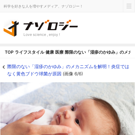
科学を好きな人を増やすメディア、ナゾロジー！
Love science , enjoy !
TOP
ライフスタイル
健康
医療
際限のない「湿疹のかゆみ」のメカ
既存の抗凝固薬を利用した「かゆみ止めクリーム」が開発されるかも - ナゾ
際限のない「湿疹のかゆみ」のメカニズムを解明！炎症では
なく黄色ブドウ球菌が原因
(画像 6/6)