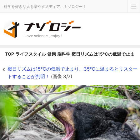
科学を好きな人を増やすメディア、ナゾロジー！
Love science , enjoy !
TOP
ライフスタイル
健康
脳科学
概日リズムは15℃の低温で止まり
冬眠中だと概日リズムはどうなっているのか？ - ナゾロジー
概日リズムは15℃の低温で止まり、35℃に温まるとリスター
トすることが判明！
(画像 3/7)