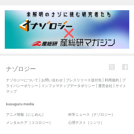
関連記事
ナゾロジー
ナゾロジーについて
|
お問い合わせ
|
プレスリリース送付先
|
利用規約
|
プ
ライバシーポリシー
|
インフォマティブデータポリシー
|
運営会社
|
サイト
マップ
kusuguru
media
アニメ情報［にじめん］
科学ニュース［ナゾロジー］
メンタルケア［ココロジー］
心理テスト［シンリ］