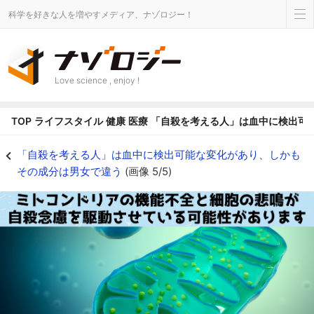
科学を好きな人を増やすメディア、ナゾロジー！
Love science , enjoy !
TOP
ライフスタイル
健康
医療
「自殺を考える人」は血中に検出可
男女別の血液検査で「自殺したい人」を90%の精度で判別することに成功！ 
「自殺を考える人」は血中に検出可能な変化があり、しかも
その成分は男女で違う
(画像 5/5)