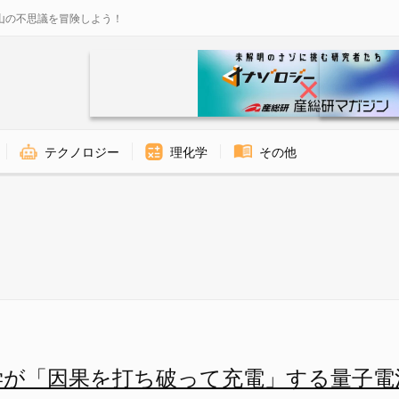
山の不思議を冒険しよう！
テクノロジー
理化学
その他
破って充電」する量子電池が発表
学が「因果を打ち破って充電」する量子電