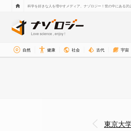
科学を好きな人を増やすメディア、ナゾロジー！世の中にある沢
Love science , enjoy !
社会
古代
宇宙
自然
健康
東京大学によって「因果を打ち
東京大