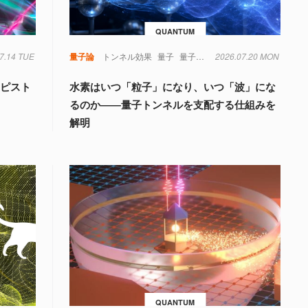
QUANTUM
7.14 TUE
量子論
トンネル効果
量子
量子力学
2026.07.20 MON
もピスト
水素はいつ「粒子」になり、いつ「波」にな
るのか――量子トンネルを支配する仕組みを
解明
QUANTUM