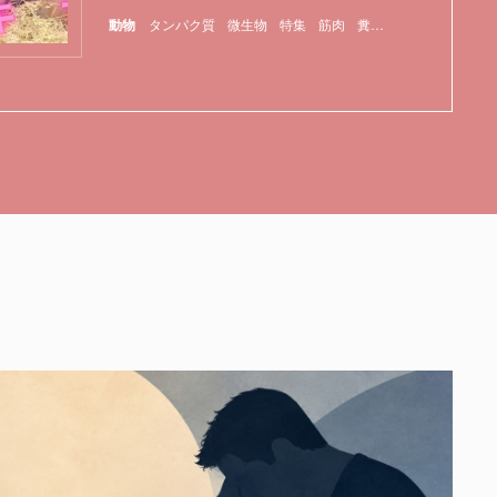
動物
タンパク質
微生物
特集
筋肉
糞
腸内細菌