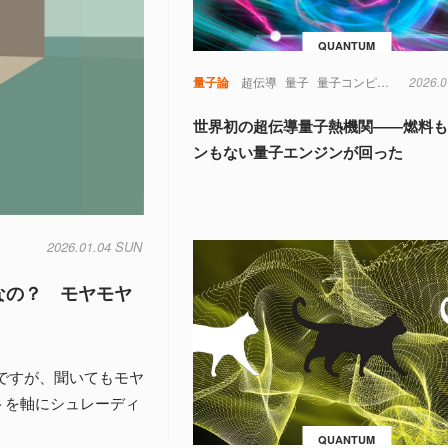
QUANTUM
量子論
超伝導
量子
量子コンピュータ
2026.0
世界初の超伝導量子熱機関――燃料
ンもない量子エンジンが回った
2026.01.04 SUN
なの？ モヤモヤ
ですが、聞いてもモヤ
トを軸にシュレーディ
QUANTUM