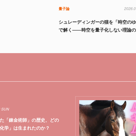
量子論
2026.0
シュレーディンガーの猫を「時空の
で解く――時空を量子化しない理論
3 SUN
た「錬金術師」の歴史、どの
化学」は生まれたのか？