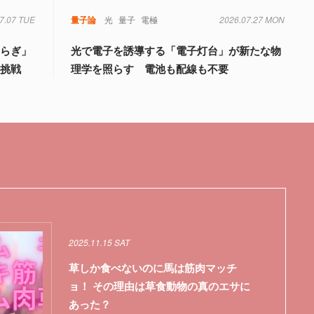
7.07 TUE
量子論
光
量子
電極
2026.07.27 MON
ゆらぎ」
光で電子を誘導する「電子灯台」が新たな物
の挑戦
理学を照らす 電池も配線も不要
2025.11.15 SAT
草しか食べないのに馬は筋肉マッチ
ョ！ その理由は草食動物の真のエサに
あった？