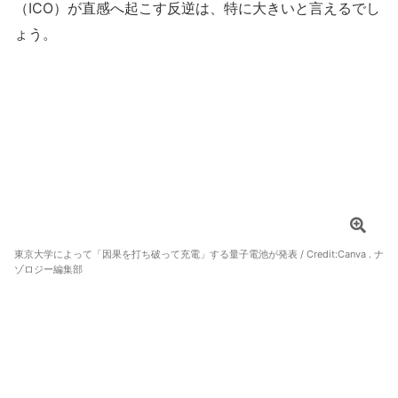
（ICO）が直感へ起こす反逆は、特に大きいと言えるでし
ょう。
東京大学によって「因果を打ち破って充電」する量子電池が発表 / Credit:Canva . ナ
ゾロジー編集部