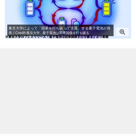
東京大学によって「因果を打ち破って充電」する量子電池が発
表 / Credit:
東京大学 . 量子電池は因果関係を打ち破る