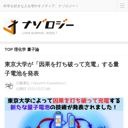
科学を好きな人を増やすメディア、ナゾロジー！
Love science , enjoy !
TOP
理化学
量子論
東京大学が「因果を打ち破って充電」する量
子電池を発表
川勝康弘
Yasuhiro Kawakatsu
公開日 2023/12/27(水)