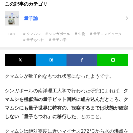
この記事のカテゴリ
量子論
# クマムシ
# シンガポール
# 生物
# 量子コンピュータ
TAG
# 量子もつれ
# 量子力学
クマムシが量子的なもつれ状態になったようです。
シンガポールの南洋理工大学で行われた研究によれば、
ク
マムシを極低温の量子ビット回路に組み込んだところ、ク
マムシにも量子世界に特有の、観察するまでは状態が確定
しない「量子もつれ」に移行した
、とのこと。
クマムシは絶対零度に近いマイナス272℃から水の沸点を