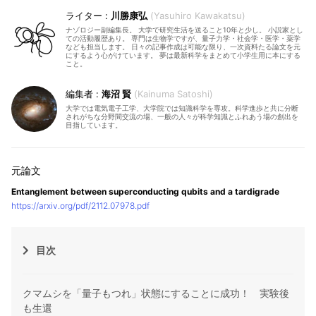
川勝康弘
Yasuhiro Kawakatsu
ナゾロジー副編集長。 大学で研究生活を送ること10年と少し。 小説家とし
ての活動履歴あり。 専門は生物学ですが、量子力学・社会学・医学・薬学
なども担当します。 日々の記事作成は可能な限り、一次資料たる論文を元
にするよう心がけています。 夢は最新科学をまとめて小学生用に本にする
こと。
海沼 賢
Kainuma Satoshi
大学では電気電子工学、大学院では知識科学を専攻。科学進歩と共に分断
されがちな分野間交流の場、一般の人々が科学知識とふれあう場の創出を
目指しています。
Entanglement between superconducting qubits and a tardigrade
https://arxiv.org/pdf/2112.07978.pdf
目次
クマムシを「量子もつれ」状態にすることに成功！ 実験後
も生還