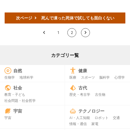
次ページ
死んで凍った死体で試しても面白くない
<
1
2
>
カテゴリー覧
自然
健康
生物学
地球科学
医療
スポーツ
脳科学
心理学
社会
古代
教育・子ども
歴史・考古学
古生物
社会問題・社会哲学
宇宙
テクノロジー
宇宙
AI・人工知能
ロボット
交通
情報・通信
家電