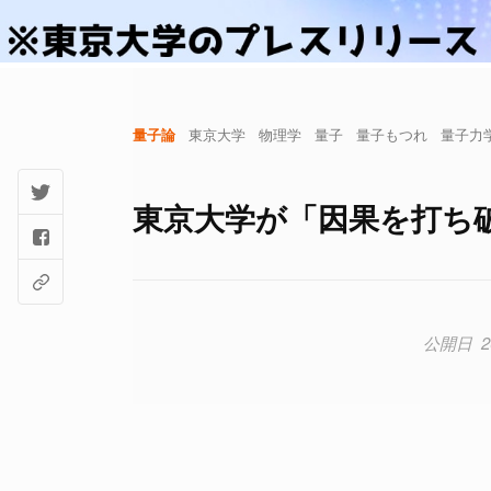
量子論
東京大学
物理学
量子
量子もつれ
量子力
東京大学が「因果を打ち破っ
2