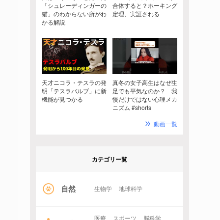
「シュレーディンガーの
合体すると？ホーキング
猫」のわからない所がわ
定理、実証される
かる解説
天才ニコラ・テスラの発
真冬の女子高生はなぜ生
明「テスラバルブ」に新
足でも平気なのか？ 我
機能が見つかる
慢だけではない心理メカ
ニズム #shorts
動画一覧
カテゴリー覧
自然
生物学
地球科学
医療
スポーツ
脳科学