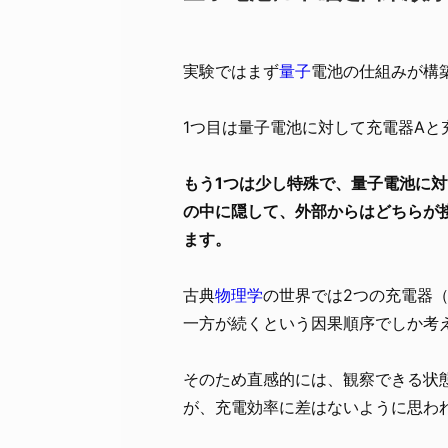
実験ではまず
量子
電池の仕組みが構
1つ目は量子電池に対して充電器Aと
もう1つは少し特殊で、量子電池に
の中に隠して、外部からはどちらが
ます。
古典
物理学
の世界では2つの充電器
一方が続くという因果順序でしか考
そのため直感的には、観察できる状
が、充電効率に差はないように思わ