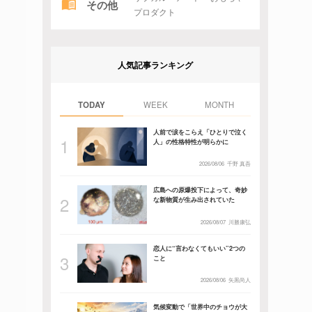
その他
プロダクト
人気記事ランキング
TODAY
WEEK
MONTH
人前で涙をこらえ「ひとりで泣く
人」の性格特性が明らかに
2026/08/06
千野 真吾
広島への原爆投下によって、奇妙
な新物質が生み出されていた
2026/08/07
川勝康弘
恋人に“言わなくてもいい”2つの
こと
2026/08/06
矢黒尚人
気候変動で「世界中のチョウが大