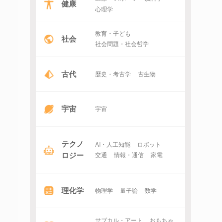
健康
心理学
教育・子ども
社会
社会問題・社会哲学
古代
歴史・考古学
古生物
宇宙
宇宙
テクノ
AI・人工知能
ロボット
ロジー
交通
情報・通信
家電
理化学
物理学
量子論
数学
サブカル・アート
おもちゃ