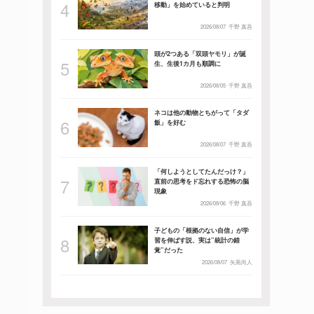
移動」を始めていると判明
2026/08/07
千野 真吾
頭が2つある「双頭ヤモリ」が誕
生、生後1カ月も順調に
2026/08/05
千野 真吾
ネコは他の動物とちがって「タダ
飯」を好む
2026/08/07
千野 真吾
「何しようとしてたんだっけ？」
直前の思考をド忘れする恐怖の脳
現象
2026/08/06
千野 真吾
子どもの「根拠のない自信」が学
習を伸ばす説、実は”統計の錯
覚”だった
2026/08/07
矢黒尚人