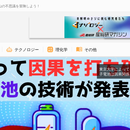
山の不思議を冒険しよう！
テクノロジー
理化学
その他
東京大学によって「
子電池は因果関係