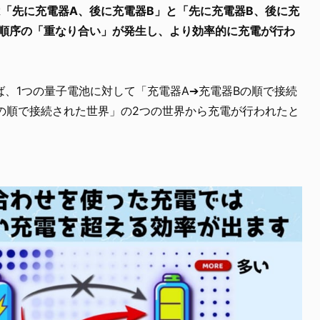
「先に充電器A、後に充電器B」と「先に充電器B、後に充
果順序の「重なり合い」が発生し、より効率的に充電が行わ
、1つの量子電池に対して「充電器A➔充電器Bの順で接続
の順で接続された世界」の2つの世界から充電が行われたと