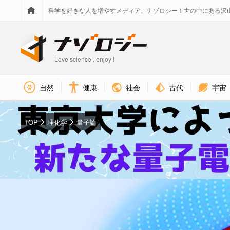
科学を好きな人を増やすメディア、ナゾロジー！世の中にある沢
Love science , enjoy !
社会
古代
宇宙
自然
健康
TOP
理化学
量子論