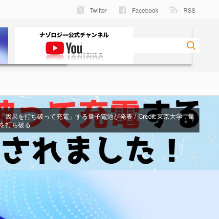
Twitter
Facebook
RSS
因果を打ち破って充電」する量子電池が発表 / Credit:
東京大学 . 量
を打ち破る