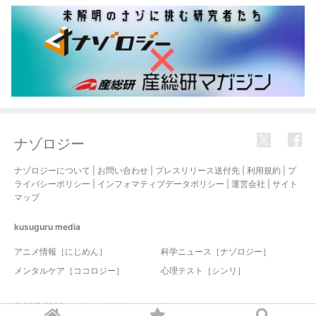
ナゾロジー
ナゾロジーについて
|
お問い合わせ
|
プレスリリース送付先
|
利用規約
|
プ
ライバシーポリシー
|
インフォマティブデータポリシー
|
運営会社
|
サイト
マップ
kusuguru
media
アニメ情報［にじめん］
科学ニュース［ナゾロジー］
メンタルケア［ココロジー］
心理テスト［シンリ］
© 2017-2026 nazology. all rights reserved.