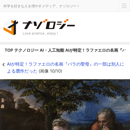
科学を好きな人を増やすメディア、ナゾロジー！
Love science , enjoy !
TOP
テクノロジー
AI・人工知能
AIが特定！ラファエロの名画『バ
実際はロマーノの作品とされる『樫の木の下の聖家族』 - ナゾロジー
AIが特定！ラファエロの名画『バラの聖母』の一部は別人に
よる贋作だった
(画像 10/10)