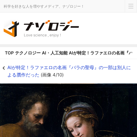
科学を好きな人を増やすメディア、ナゾロジー！
Love science , enjoy !
TOP
テクノロジー
AI・人工知能
AIが特定！ラファエロの名画『バ
『バラの聖母』（スペイン・マドリードのプラド美術館に所蔵） - ナゾロジ
AIが特定！ラファエロの名画『バラの聖母』の一部は別人に
よる贋作だった
(画像 4/10)