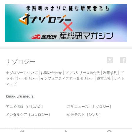
ナゾロジー
ナゾロジーについて
|
お問い合わせ
|
プレスリリース送付先
|
利用規約
|
プ
ライバシーポリシー
|
インフォマティブデータポリシー
|
運営会社
|
サイト
マップ
kusuguru
media
アニメ情報［にじめん］
科学ニュース［ナゾロジー］
メンタルケア［ココロジー］
心理テスト［シンリ］
© 2017-2026 nazology. all rights reserved.