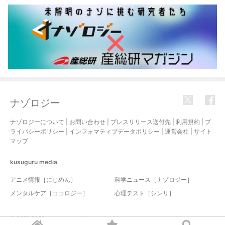
ナゾロジー
ナゾロジーについて
|
お問い合わせ
|
プレスリリース送付先
|
利用規約
|
プ
ライバシーポリシー
|
インフォマティブデータポリシー
|
運営会社
|
サイト
マップ
kusuguru
media
アニメ情報［にじめん］
科学ニュース［ナゾロジー］
メンタルケア［ココロジー］
心理テスト［シンリ］
© 2017-2026 nazology. all rights reserved.