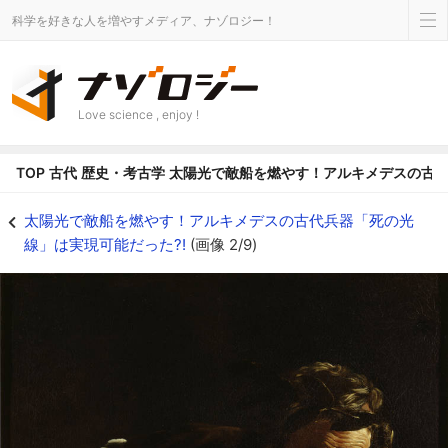
科学を好きな人を増やすメディア、ナゾロジー！
Love science , enjoy !
TOP
古代
歴史・考古学
太陽光で敵船を燃やす！アルキメデスの古代
アルキメデス（画ドメニコ・フェッティ、1620年） - ナゾロジー
太陽光で敵船を燃やす！アルキメデスの古代兵器「死の光
線」は実現可能だった?!
(画像 2/9)