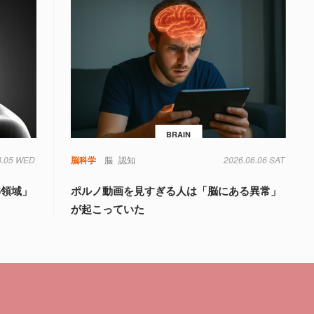
BRAIN
8.05 WED
知
脳科学
脳
認知
2026.06.06 SAT
6領域」
ポルノ動画を見すぎる人は「脳にある異常」
が起こっていた