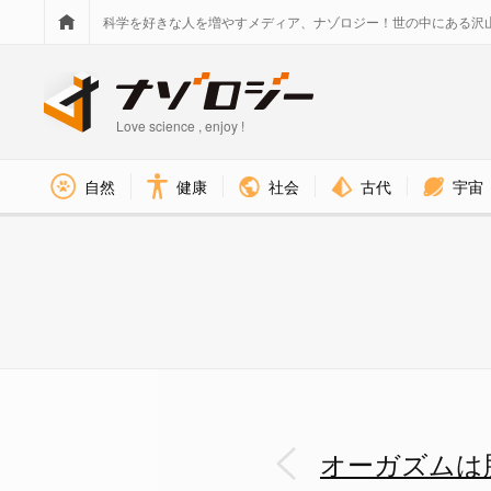
科学を好きな人を増やすメディア、ナゾロジー！世の中にある沢
Love science , enjoy !
社会
古代
宇宙
自然
健康
技術進歩により神経ネットワー
オーガズムは