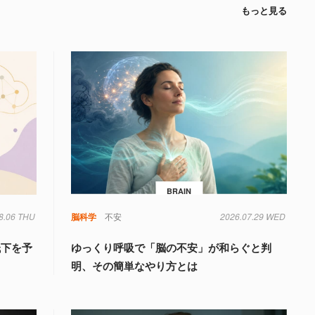
もっと見る
BRAIN
8.06 THU
脳科学
不安
2026.07.29 WED
低下を予
ゆっくり呼吸で「脳の不安」が和らぐと判
明、その簡単なやり方とは