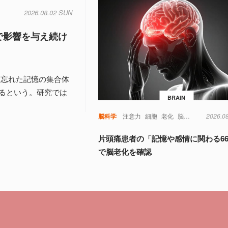
2026.08.02 SUN
で影響を与え続け
、忘れた記憶の集合体
るという。研究では
BRAIN
脳科学
注意力
細胞
老化
脳
視覚
記憶
2026.0
認
片頭痛患者の「記憶や感情に関わる6
で脳老化を確認