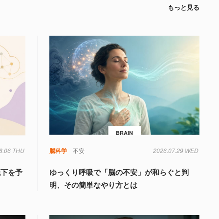
もっと見る
BRAIN
8.06 THU
脳科学
不安
2026.07.29 WED
低下を予
ゆっくり呼吸で「脳の不安」が和らぐと判
明、その簡単なやり方とは