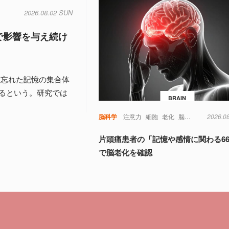
2026.08.02 SUN
で影響を与え続け
、忘れた記憶の集合体
るという。研究では
BRAIN
脳科学
注意力
細胞
老化
脳
視覚
記憶
2026.0
認
片頭痛患者の「記憶や感情に関わる6
で脳老化を確認