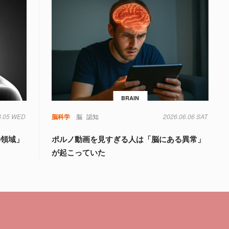
BRAIN
8.05 WED
知
脳科学
脳
認知
2026.06.06 SAT
6領域」
ポルノ動画を見すぎる人は「脳にある異常」
が起こっていた