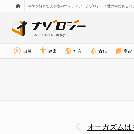
科学を好きな人を増やすメディア、ナゾロジー！世の中にある沢
Love science , enjoy !
社会
古代
宇宙
自然
健康
オーガズムは脳回路を「再配線
オーガズムは