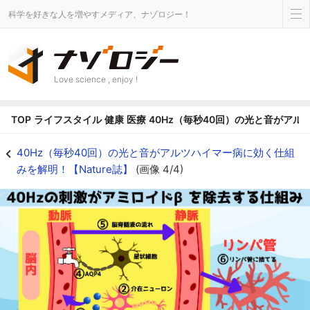
科学を好きな人を増やすメディア、ナゾロジー！
Love science , enjoy !
TOP
ライフスタイル
健康
医療
40Hz（毎秒40回）の光と音がアル
おおまかに６つの段階を経てアミロイドβは脳の外に排出されます。 - ナゾ
40Hz（毎秒40回）の光と音がアルツハイマー病に効く仕組
みを解明！【Nature誌】
(画像 4/4)