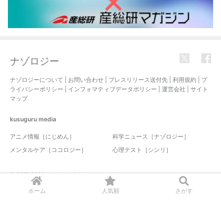
ナゾロジー
ナゾロジーについて
|
お問い合わせ
|
プレスリリース送付先
|
利用規約
|
プ
ライバシーポリシー
|
インフォマティブデータポリシー
|
運営会社
|
サイト
マップ
kusuguru
media
アニメ情報［にじめん］
科学ニュース［ナゾロジー］
メンタルケア［ココロジー］
心理テスト［シンリ］
© 2017-2026 nazology. all rights reserved.
ホーム
人気順
さがす