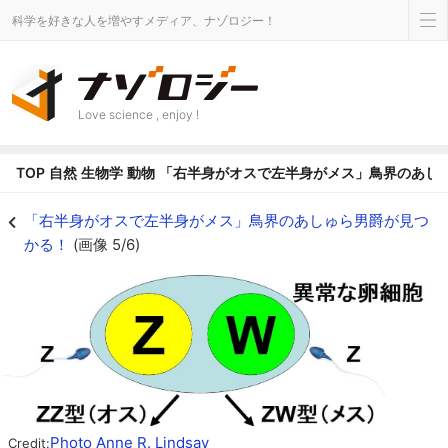
科学を好きな人を増やすメディア、ナゾロジー！
Love science , enjoy !
TOP
自然
生物学
動物
「右半身がオスで左半身がメス」鳥界のあし
鳥類では、W染色体とZ染色体をもつ融合卵子が、2つの異なる精子と受精する
「右半身がオスで左半身がメス」鳥界のあしゅら男爵が見つ
かる！
(画像 5/6)
Photo Anne R. Lindsay
Credit: