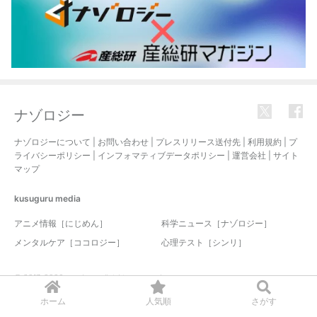
ナゾロジー
ナゾロジーについて
|
お問い合わせ
|
プレスリリース送付先
|
利用規約
|
プ
ライバシーポリシー
|
インフォマティブデータポリシー
|
運営会社
|
サイト
マップ
kusuguru
media
アニメ情報［にじめん］
科学ニュース［ナゾロジー］
メンタルケア［ココロジー］
心理テスト［シンリ］
© 2017-2026 nazology. all rights reserved.
ホーム
人気順
さがす