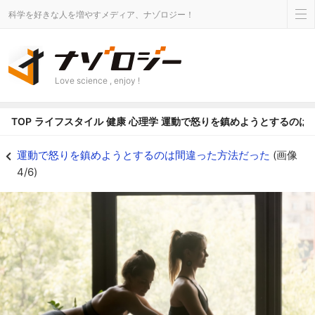
科学を好きな人を増やすメディア、ナゾロジー！
Love science , enjoy !
TOP
ライフスタイル
健康
心理学
運動で怒りを鎮めようとするのは
ヨガなどの体の覚醒を低下させる活動は、怒りを鎮めるのに効果的だった - 
運動で怒りを鎮めようとするのは間違った方法だった
(画像
4/6)