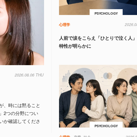
PSYCHOLOGY
心理学
2026.0
人前で涙をこらえ「ひとりで泣く人
特性が明らかに
2026.08.06 THU
が、時には黙ること
」2つの分野につい
いか確認してくださ
PSYCHOLOGY
心理学
恋愛
社会
2026.