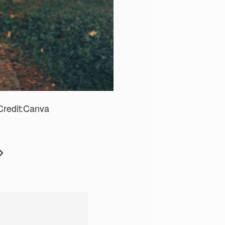
redit:
Canva