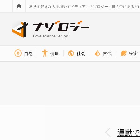
科学を好きな人を増やすメディア、ナゾロジー！世の中にある沢
Love science , enjoy !
社会
古代
宇宙
自然
健康
ジョギングなどの覚醒を高める
運動