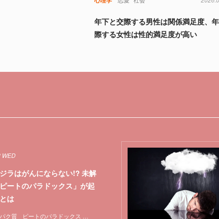
年下と交際する男性は関係満足度、
際する女性は性的満足度が高い
2 WED
ジラはがんにならない!? 未解
ピートのパラドックス」が起
とは
パク質
ピートのパラドックス
マウス
哺乳類
未解決問題
特集
突然変異
遺