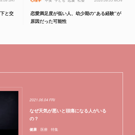
年下と交
恋愛満足度が低い人、幼少期の“ある経験”が
原因だった可能性
2021.06.04 FRI
なぜ天気が悪いと頭痛になる人がいる
の？
健康
医療
特集
伝子