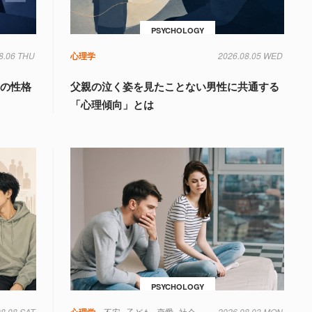
PSYCHOLOGY
8.06 THU
心理学
2026.08.05 WED
」の性格
父親の泣く姿を見たことない男性に共通する
「心理傾向」とは
PSYCHOLOGY
08.08 SAT
心理学
不安
子ども
恋愛
社会
2026.08.03 MON