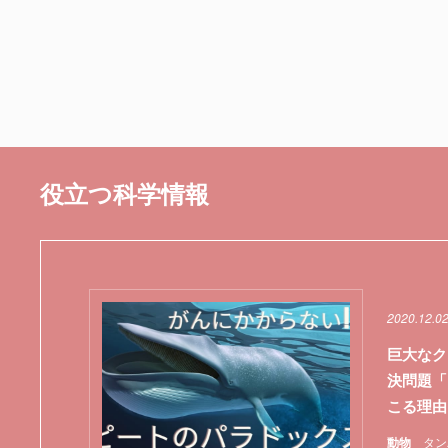
役立つ科学情報
2020.12.0
巨大なク
決問題「
こる理由
動物
タン