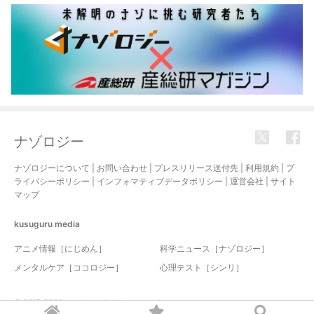
ナゾロジー
ナゾロジーについて
|
お問い合わせ
|
プレスリリース送付先
|
利用規約
|
プ
ライバシーポリシー
|
インフォマティブデータポリシー
|
運営会社
|
サイト
マップ
kusuguru
media
アニメ情報［にじめん］
科学ニュース［ナゾロジー］
メンタルケア［ココロジー］
心理テスト［シンリ］
© 2017-2026 nazology. all rights reserved.