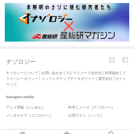
ナゾロジー
ナゾロジーについて
|
お問い合わせ
|
プレスリリース送付先
|
利用規約
|
プ
ライバシーポリシー
|
インフォマティブデータポリシー
|
運営会社
|
サイト
マップ
kusuguru
media
アニメ情報［にじめん］
科学ニュース［ナゾロジー］
メンタルケア［ココロジー］
心理テスト［シンリ］
© 2017-2026 nazology. all rights reserved.