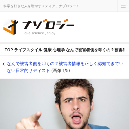
科学を好きな人を増やすメディア、ナゾロジー！
Love science , enjoy !
TOP
ライフスタイル
健康
心理学
なんで被害者側を叩くの？被害者
サディストは被害者のことをあまり分かっていないから非難してしまう!? - 
なんで被害者側を叩くの？被害者情報を正しく認知できてい
ない日常的サディスト
(画像 1/5)